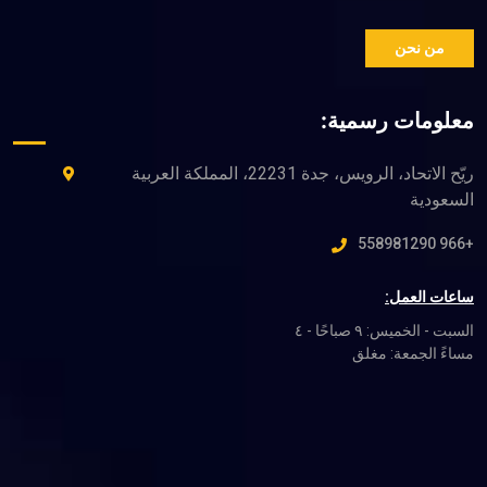
ريّح الاتحاد، الرويس، جدة 22231، المملكة العربية
السبت - الخميس: ٩ صباحًا - ٤