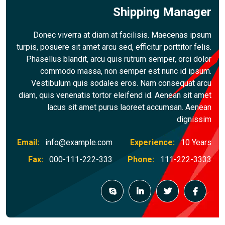
Ship
Donec viverra at diam at facil
turpis, posuere sit amet arcu sed, effi
Phasellus blandit, arcu quis rutr
commodo massa, non semper 
Vestibulum quis sodales eros.
diam, quis venenatis tortor eleifend
lacus sit amet purus laore
Email:
info@example.com
Exp
Fax:
000-111-222-333
Pho