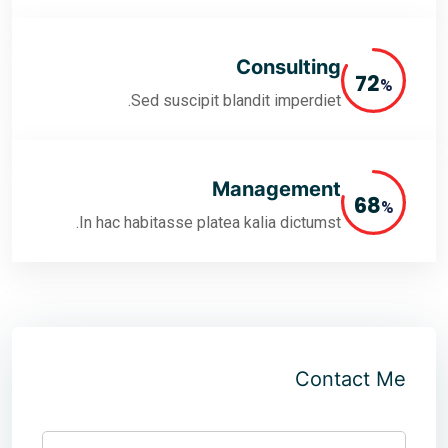
Cons
Sed suscipit blandit i
Manag
In hac habitasse platea kalia 