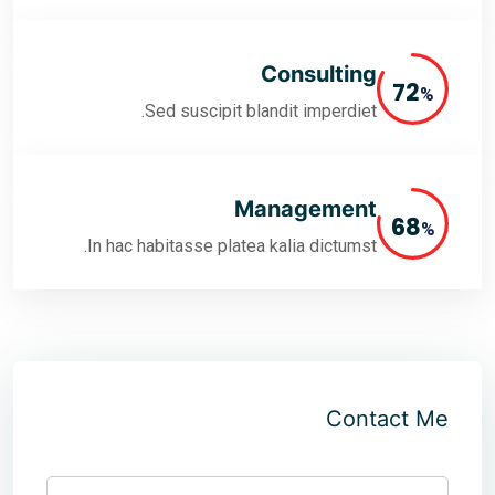
Cons
Sed suscipit blandit i
Manag
In hac habitasse platea kalia 