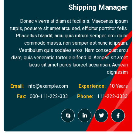
Ship
Donec viverra at diam at facil
turpis, posuere sit amet arcu sed, effi
Phasellus blandit, arcu quis rutr
commodo massa, non semper 
Vestibulum quis sodales eros.
diam, quis venenatis tortor eleifend
lacus sit amet purus laore
Email:
info@example.com
Exp
Fax:
000-111-222-333
Pho