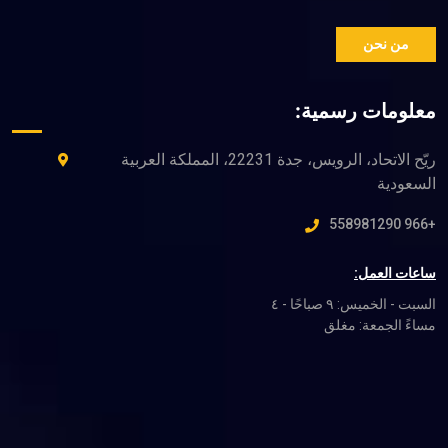
ريّح الاتحاد، الرويس، جدة 22231، المملكة العربية
السبت - الخميس: ٩ صباحًا - ٤