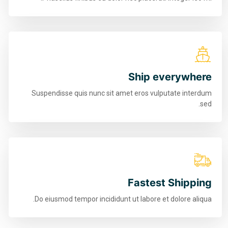
Sh
Suspendisse quis nunc sit amet er
Fas
Do eiusmod tempor incididunt ut la