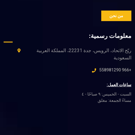
ريّح الاتحاد، الرويس، جدة 22231، المملكة العربية
السبت - الخميس: ٩ صباحًا - ٤