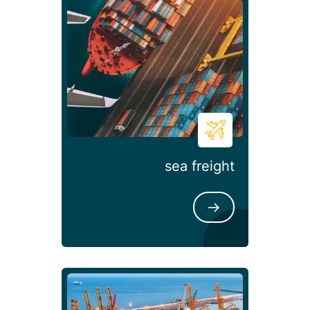
sea f