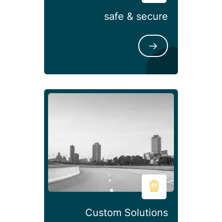
safe & 
Custom Sol