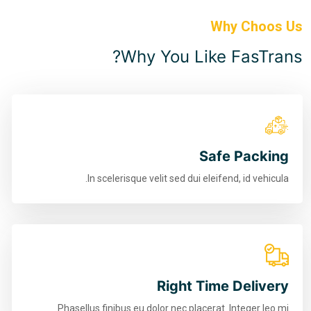
Why You L
In scelerisque velit sed du
Right
Phasellus finibus eu dolor nec pl