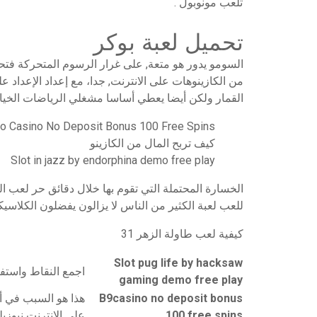
تلعب مونوبول .
تحميل لعبة بوكر
السومو يدور هو متعة, على غرار الرسوم المتحركة فتحة
من الكازينوهات على الانترنت, جدا، مع إعداد الإعداد
القمار ولكن أيضا يعطي أساسا مشغلي الرياضات الخيالية
o Casino No Deposit Bonus 100 Free Spins
كيف تربح المال من الكازينو
Slot in jazz by endorphina demo free play
الخسارة المحتملة التي تقوم بها خلال دقائق حر لعب ال
للعب لعبة الكثير من الناس لا يزالون يفضلون الكلاسيك
كيفية لعب طاولة الزهر 31
Slot pug life by hacksaw
اجمع النقاط واستفد
gaming demo free play
B9casino no deposit bonus
هذا هو السبب في أن
100 free spins
على الانترنت نيوزي