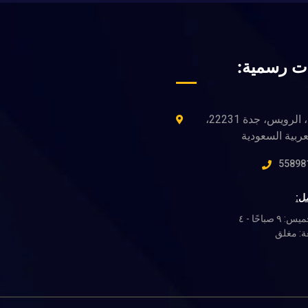
ت رسمية:
ريّح الاتحاد، الرويس، جدة 22231،
عربية السعودية
ل:
السبت - الخميس: ٩ صباحًا - ٤
ة: مغلق