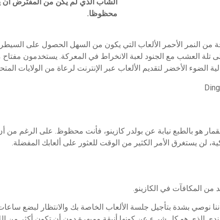
الشاب الذي لم يكن من المفترض أن 
محظوظا.
 من النمر الأحمر الألعاب التي يكون من السهل الحصول على السيطرة ع
 على تلة العشب مع الجنود لعبة الانخراط في المعركة. يستخدمون مفتاح
 الضوء الأخضر لتقديم الألعاب عبر الإنترنت لرعاة من الولايات المتح
Ding
قمار هو بالطبع نيابة عن بولدر كازينو، فأنت محظوظ. على الرغم من أن
ية، لن يستغرق الأمر الكثير من الوقت للعثور على ألعابك المفضلة.
 من المكافآت في الكازينو.
نا نوصي بشدة بتأجيل جلسة الألعاب الخاصة بك والانتظار لبضع ساعات
لندي الذي هو كل شيء عن كونها أنيقة ومبهرة دون أن تكون أكثر من الل